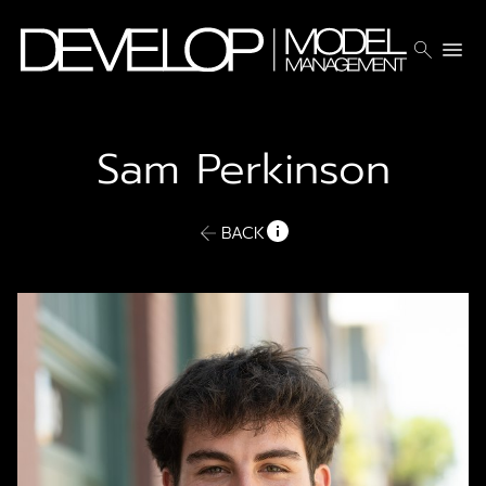
search
menu
Sam
Perkinson
BACK